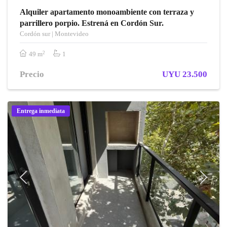
Alquiler apartamento monoambiente con terraza y
parrillero porpio. Estrená en Cordón Sur.
Cordón sur | Montevideo
2
49 m
1
Precio
UYU 23.500
Entrega inmediata
Previous
Next