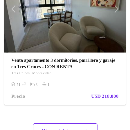
Previous
Next
Venta apartamento 3 dormitorios, parrillero y garaje
en Tres Cruces - CON RENTA
Tres Cruces | Montevideo
2
71 m
3
1
Precio
USD 218.000