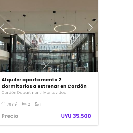
Previous
Next
Alquiler apartamento 2
dormitorios a estrenar en Cordón
Sur.
Cordón Department | Montevideo
79 m
2
1
2
Precio
UYU 35.500