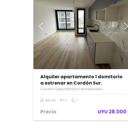
Previous
Alquiler apartamento 1 domitorio
a estrenar en Cordón Sur.
Cordón Department | Montevideo
60 m
1
1
2
Precio
UYU 28.000