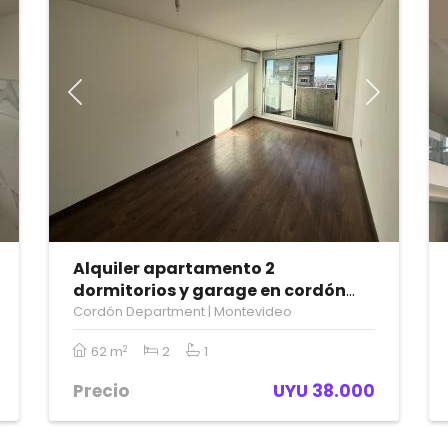
Next
Previous
Next
Alquiler apartamento 2
dormitorios y garage en cordón
sur.
Cordón Department | Montevideo
62 m
2
1
2
Precio
UYU 38.000