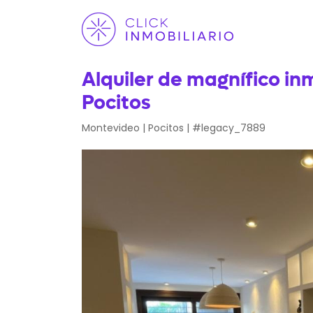
Alquiler de magnífico in
Pocitos
Montevideo | Pocitos | #legacy_7889